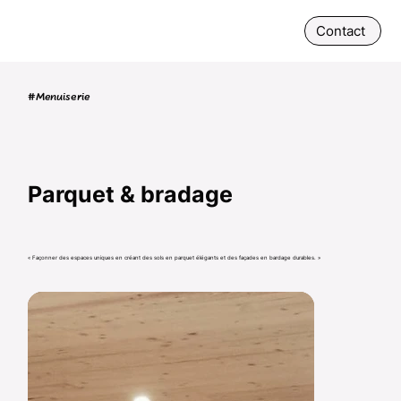
Contact
#Menuiserie
Parquet & bradage
​« Façonner des espaces uniques en créant des sols en parquet élégants et des façades en bardage durables. »