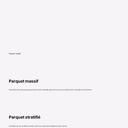
Parquet massif
Parquet massif
Fabrication et/ou pose de parquet massif en bois véritable, apportant une touche chaleureuse et naturelle à votre intérieur.
Parquet stratifié
Installation de sols stratifiés durables, offrant une alternative élégante au bois naturel.