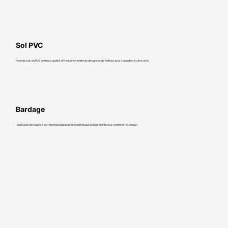
Sol PVC
Pose de sols en PVC de haute qualité, offrant une variété de designs et de finitions pour s'adapter à votre style.
Bardage
Fabrication et/ou pose de votre bardage pour une esthétique unique en intérieur comme en extérieur.